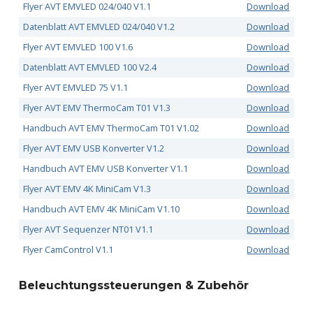
Flyer AVT EMVLED 024/040 V1.1
Download
d
Datenblatt AVT EMVLED 024/040 V1.2
Download
P
Flyer AVT EMVLED 100 V1.6
Download
Datenblatt AVT EMVLED 100 V2.4
Download
r
Flyer AVT EMVLED 75 V1.1
Download
o
Flyer AVT EMV ThermoCam T01 V1.3
Download
d
Handbuch AVT EMV ThermoCam T01 V1.02
Download
Flyer AVT EMV USB Konverter V1.2
Download
u
Handbuch AVT EMV USB Konverter V1.1
Download
k
Flyer AVT EMV 4K MiniCam V1.3
Download
t
Handbuch AVT EMV 4K MiniCam V1.10
Download
Flyer AVT Sequenzer NT01 V1.1
Download
e
Flyer CamControl V1.1
Download
Beleuchtungssteuerungen & Zubehör