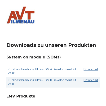
AVT GmbH
AUTOMATISIERUNGS- UND VERFAHRENSTECHNIK
D
Downloads zu unseren Produkte
n
o
System on module (SOMs)
w
Kurzbeschreibung Ultra-SOM A Development Kit
Download
n
V1.05
Kurzbeschreibung Ultra-SOM K Development Kit
Download
l
V1.05
o
EMV Produkte
a