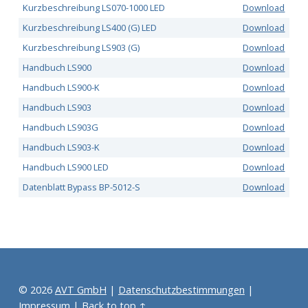
Kurzbeschreibung LS070-1000 LED
Download
Kurzbeschreibung LS400 (G) LED
Download
Kurzbeschreibung LS903 (G)
Download
Handbuch LS900
Download
Handbuch LS900-K
Download
Handbuch LS903
Download
Handbuch LS903G
Download
Handbuch LS903-K
Download
Handbuch LS900 LED
Download
Datenblatt Bypass BP-5012-S
Download
Zurück zur Hauptnavigation springen
© 2026
AVT GmbH
|
Datenschutzbestimmungen
|
Impressum
|
Back to top ↑