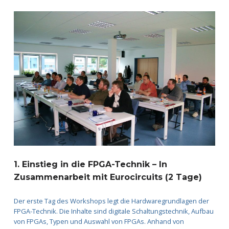
g
/
S
e
m
i
n
a
1. Einstieg in die FPGA-Technik – In
r
Zusammenarbeit mit Eurocircuits (2 Tage)
e
Der erste Tag des Workshops legt die Hardwaregrundlagen der
FPGA-Technik. Die Inhalte sind digitale Schaltungstechnik, Aufbau
von FPGAs, Typen und Auswahl von FPGAs. Anhand von