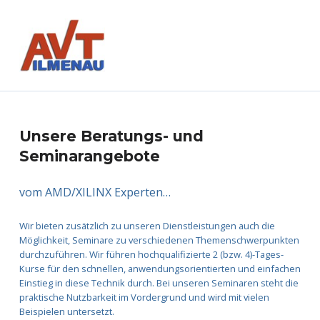
AVT GmbH
AUTOMATISIERUNGS- UND VERFAHRENSTECHNIK
B
Unsere Beratungs- und
Seminarangebote
e
r
vom AMD/XILINX Experten…
a
Wir bieten zusätzlich zu unseren Dienstleistungen auch die
Möglichkeit, Seminare zu verschiedenen Themenschwerpunkten
t
durchzuführen. Wir führen hochqualifizierte 2 (bzw. 4)-Tages-
Kurse für den schnellen, anwendungsorientierten und einfachen
u
Einstieg in diese Technik durch. Bei unseren Seminaren steht die
praktische Nutzbarkeit im Vordergrund und wird mit vielen
n
Beispielen untersetzt.